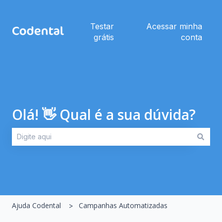
Testar
Acessar minha
grátis
conta
Olá! 👋 Qual é a sua dúvida?
Não há sugestões porque o campo de pesquisa está em br
Ajuda Codental
Campanhas Automatizadas