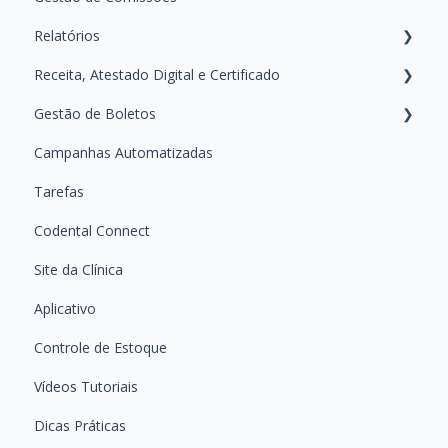
Relatórios
Registrando Tratamentos
Financeiro da Clínica
Receita, Atestado Digital e Certificado
Primeiros Passos — Conhecendo a área de Relatórios
Gestão de Boletos
Guias Práticos — Como usar cada Relatório
Ferramenta de Receita Digital
Campanhas Automatizadas
Certificados Digitais
Emitindo e Acompanhando Boletos
Tarefas
Atestado Digital
Dúvidas Frequentes Sobre Boletos
Codental Connect
Site da Clínica
Aplicativo
Controle de Estoque
Vídeos Tutoriais
Dicas Práticas