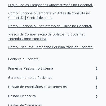
O que São as Campanhas Automatizadas no Codental?
Como Funciona o Lembrete 2h Antes da Consulta no
Codental? | Central de ajuda
Como Funciona o Chat Interno da Clínica no Codental?
Prazos de Compensação de Boletos no Codental:
Entenda Como Funciona
Como Criar uma Campanha Personalizada no Codental
Conheça o Codental
Primeiros Passos no Sistema
Gerenciamento de Pacientes
Configurações iniciais da agenda
Gestão de Prontuários e Documentos
Gerenciamento de Equipe e Permissões
Busca e Cadastro de Pacientes
Gestão Financeira
Configurando as Mensagens
Retornos e Aniversários
Gerando e Manipulando Documentos
Gestão de Comissões
Personalização e Configurações Clínicas
Gerenciando e Manipulando Arquivos do Paciente
Pagamentos do Paciente