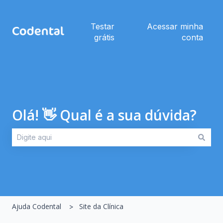
Testar
Acessar minha
grátis
conta
Olá! 👋 Qual é a sua dúvida?
Não há sugestões porque o campo de pesquisa está em br
Ajuda Codental
Site da Clínica