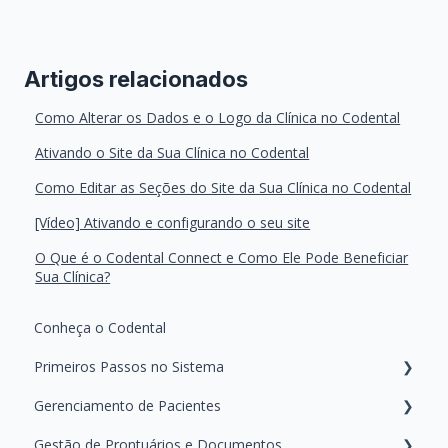
Artigos relacionados
Como Alterar os Dados e o Logo da Clínica no Codental
Ativando o Site da Sua Clínica no Codental
Como Editar as Seções do Site da Sua Clínica no Codental
[Vídeo] Ativando e configurando o seu site
O Que é o Codental Connect e Como Ele Pode Beneficiar
Sua Clínica?
Conheça o Codental
Primeiros Passos no Sistema
Gerenciamento de Pacientes
Configurações iniciais da agenda
Gestão de Prontuários e Documentos
Gerenciamento de Equipe e Permissões
Busca e Cadastro de Pacientes