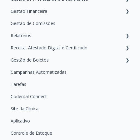
Gestão Financeira
Configurando as Mensagens
Retornos e Aniversários
Gerando e Manipulando Documentos
Gestão de Comissões
Personalização e Configurações Clínicas
Gerenciando e Manipulando Arquivos do Paciente
Pagamentos do Paciente
Relatórios
Registrando Tratamentos
Financeiro da Clínica
Receita, Atestado Digital e Certificado
Primeiros Passos — Conhecendo a área de Relatórios
Gestão de Boletos
Guias Práticos — Como usar cada Relatório
Ferramenta de Receita Digital
Campanhas Automatizadas
Certificados Digitais
Emitindo e Acompanhando Boletos
Tarefas
Atestado Digital
Dúvidas Frequentes Sobre Boletos
Codental Connect
Site da Clínica
Aplicativo
Controle de Estoque