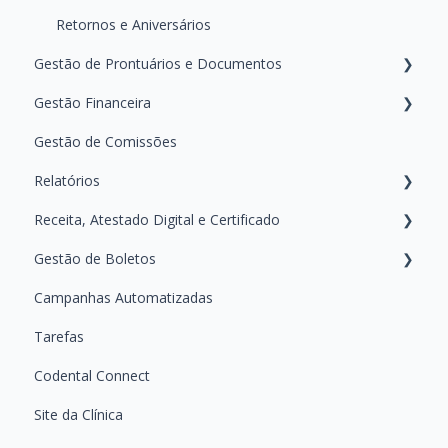
Configurando as Mensagens
Retornos e Aniversários
Gestão de Prontuários e Documentos
Personalização e Configurações Clínicas
Gestão Financeira
Gerando e Manipulando Documentos
Gestão de Comissões
Gerenciando e Manipulando Arquivos do Paciente
Pagamentos do Paciente
Relatórios
Registrando Tratamentos
Financeiro da Clínica
Receita, Atestado Digital e Certificado
Primeiros Passos — Conhecendo a área de Relatórios
Gestão de Boletos
Guias Práticos — Como usar cada Relatório
Ferramenta de Receita Digital
Campanhas Automatizadas
Certificados Digitais
Emitindo e Acompanhando Boletos
Tarefas
Atestado Digital
Dúvidas Frequentes Sobre Boletos
Codental Connect
Site da Clínica