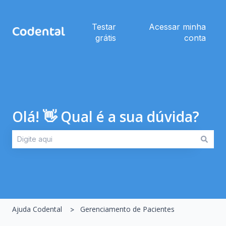
Testar
Acessar minha
grátis
conta
Olá! 👋 Qual é a sua dúvida?
Não há sugestões porque o campo de pesquisa está em br
Ajuda Codental
Gerenciamento de Pacientes