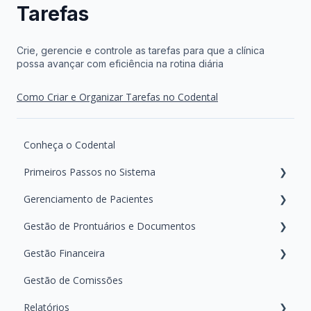
Tarefas
Crie, gerencie e controle as tarefas para que a clínica
possa avançar com eficiência na rotina diária
Como Criar e Organizar Tarefas no Codental
Conheça o Codental
Primeiros Passos no Sistema
Gerenciamento de Pacientes
Configurações iniciais da agenda
Gestão de Prontuários e Documentos
Gerenciamento de Equipe e Permissões
Busca e Cadastro de Pacientes
Gestão Financeira
Configurando as Mensagens
Retornos e Aniversários
Gerando e Manipulando Documentos
Gestão de Comissões
Personalização e Configurações Clínicas
Gerenciando e Manipulando Arquivos do Paciente
Pagamentos do Paciente
Relatórios
Registrando Tratamentos
Financeiro da Clínica