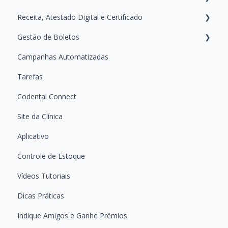
Receita, Atestado Digital e Certificado
Primeiros Passos — Conhecendo a área de Relatórios
Gestão de Boletos
Guias Práticos — Como usar cada Relatório
Ferramenta de Receita Digital
Campanhas Automatizadas
Certificados Digitais
Emitindo e Acompanhando Boletos
Tarefas
Atestado Digital
Dúvidas Frequentes Sobre Boletos
Codental Connect
Site da Clínica
Aplicativo
Controle de Estoque
Vídeos Tutoriais
Dicas Práticas
Indique Amigos e Ganhe Prêmios