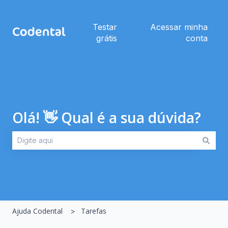
Testar
Acessar minha
grátis
conta
Olá! 👋 Qual é a sua dúvida?
Não há sugestões porque o campo de pesquisa está em br
Ajuda Codental
Tarefas