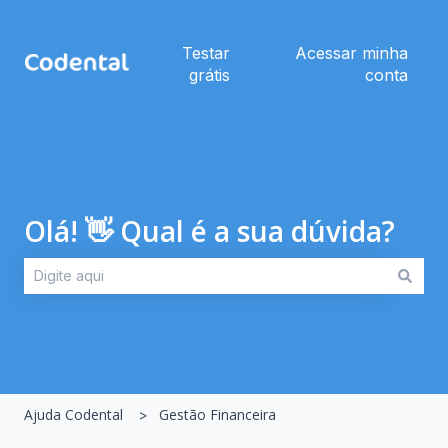
Testar
Acessar minha
grátis
conta
Olá! 👋 Qual é a sua dúvida?
Não há sugestões porque o campo de pesquisa está em br
Ajuda Codental
Gestão Financeira