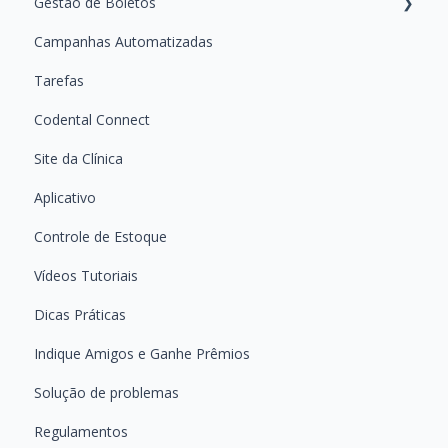
Gestão de Boletos
Guias Práticos — Como usar cada Relatório
Ferramenta de Receita Digital
Campanhas Automatizadas
Certificados Digitais
Emitindo e Acompanhando Boletos
Tarefas
Atestado Digital
Dúvidas Frequentes Sobre Boletos
Codental Connect
Site da Clínica
Aplicativo
Controle de Estoque
Vídeos Tutoriais
Dicas Práticas
Indique Amigos e Ganhe Prêmios
Solução de problemas
Regulamentos