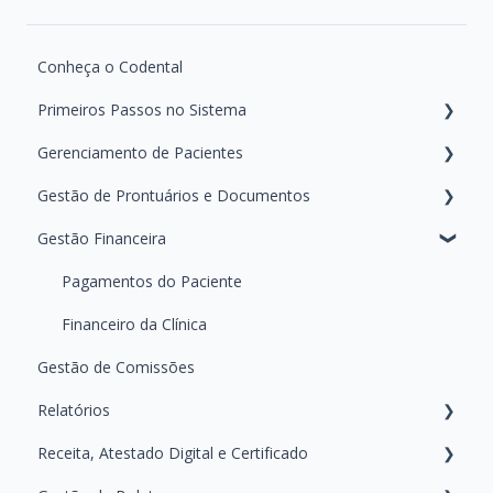
Conheça o Codental
Primeiros Passos no Sistema
Gerenciamento de Pacientes
Configurações iniciais da agenda
Gestão de Prontuários e Documentos
Gerenciamento de Equipe e Permissões
Busca e Cadastro de Pacientes
Gestão Financeira
Configurando as Mensagens
Retornos e Aniversários
Gerando e Manipulando Documentos
Personalização e Configurações Clínicas
Gerenciando e Manipulando Arquivos do Paciente
Pagamentos do Paciente
Registrando Tratamentos
Financeiro da Clínica
Gestão de Comissões
Relatórios
Receita, Atestado Digital e Certificado
Primeiros Passos — Conhecendo a área de Relatórios